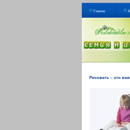
Главная
К
Рисовать – это важ