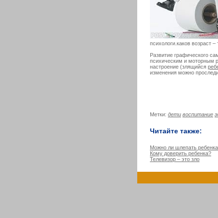
психологи.каков возраст – 
Развитие графического са
психическим и моторным р
настроение (злящийся
реб
изменения можно проследи
Метки:
дети
воспитание
з
Читайте также:
Можно ли шлепать ребенк
Кому доверить ребенка?
Телевизор – это зло