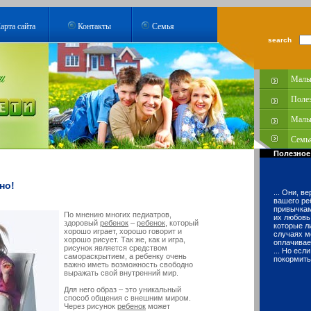
арта сайта
Контакты
Семья
search
Малы
Поле
Малы
Семья
Полезное
но!
... Они, в
вашего ре
привычкам
По мнению многих педиатров,
их любовь
здоровый
ребенок
–
ребенок
, который
которые л
хорошо играет, хорошо говорит и
случаях м
хорошо рисует. Так же, как и игра,
оплачивае
рисунок является средством
... Но есл
самораскрытием, а ребенку очень
покормить
важно иметь возможность свободно
выражать свой внутренний мир.
Для него образ – это уникальный
способ общения с внешним миром.
Через рисунок
ребенок
может