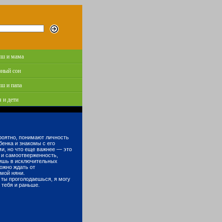
ш и мама
зный сон
ш и папа
 и дети
ероятно, понимают личность
бенка и знакомы с его
и, но что еще важнее — это
 и самоотверженность,
ишь в исключительных
ожно ждать от
мой няни.
и ты проголодаешься, я могу
 тебя и раньше.