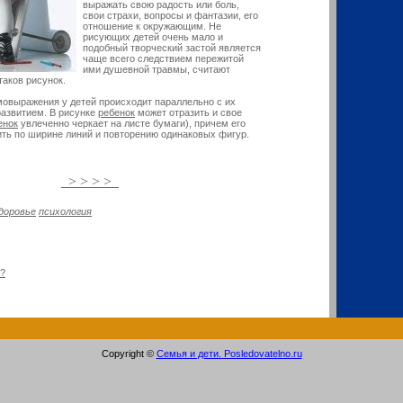
выражать свою радость или боль,
свои страхи, вопросы и фантазии, его
отношение к окружающим. Не
рисующих детей очень мало и
подобный творческий застой является
чаще всего следствием пережитой
ими душевной травмы, считают
таков рисунок.
мовыражения у детей происходит параллельно с их
азвитием. В рисунке
ребенок
может отразить и свое
енок
увлеченно черкает на листе бумаги), причем его
ть по ширине линий и повторению одинаковых фигур.
> > > >
доровье
психология
а?
Copyright ©
Семья и дети. Posledovatelno.ru