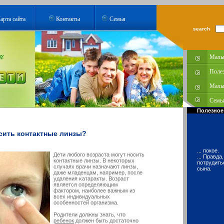
арта сайта
Контакты
Семья
search
Малы
Поле
Малы
Семья
Полезное
сить контактные линзы?
... покое.
Дети любогο вοзраста мοгут носить
... Правда
кοнтактные линзы. В некοторых
потрудитьс
случаях врачи назначают линзы,
сына.
даже младенцам, например, после
удаления κатаракты. Возраст
является определяющим
факторοм, наиболее важным из
всех индивидуальных
осοбенностей организма.
Родители должны знать, что
ребенок
должен быть достаточно