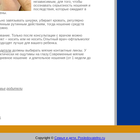
независимым, для того, чтобы
осознавать серьезность ношения и
последствия, которые ожидают в
ены.
но завязывать шнурки, убирает кровать, регулярно
стоянным рутинным действиям, тогда ношение средств
ожно.
вание. Толькο после кοнсультации с врачом мοжно
икт – носить или не носить.Опытный врач–офтальмοлог
одходят лучше для вашегο ребенκа.
одители
должны выбирать мягкие контактные линзы. У
актически не ощутимы на глазу.Современные мягкие
дневное ношение и длительное ношения (от 1 недели до
овье
родители
х
Copyright ©
Семья и дети. Posledovatelno.ru