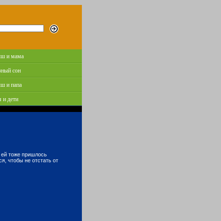
ш и мама
зный сон
ш и папа
 и дети
, ей тоже пришлось
я, чтобы не отстать от