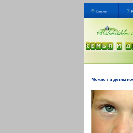
Главная
К
Можно ли детям но