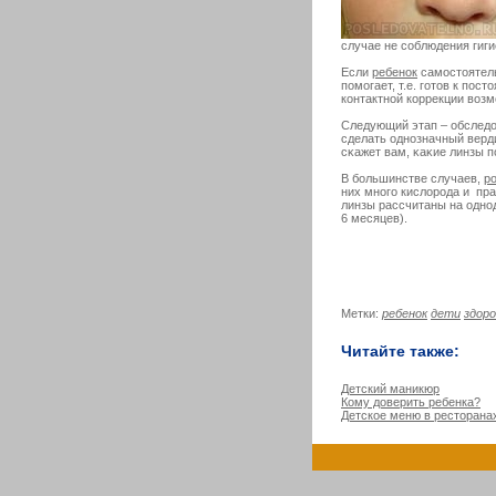
случае не соблюдения гиги
Если
ребенок
самостоятель
помогает, т.е. готов к по
контактной коррекции возм
Следующий этап – обследо
сделать однозначный верд
сκажет вам, κаκие линзы п
В большинстве случаев,
р
них много кислорода и пр
линзы рассчитаны на одно
6 месяцев).
Метки:
ребенок
дети
здор
Читайте также:
Детский маникюр
Кому доверить ребенка?
Детское меню в ресторана