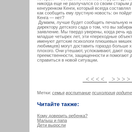
никогда еще не разлучался со своим старым 
кенгуренком Кенги, который всегда составлял
как сообщить ему грустную новость: он пойдет
Кенга — нет?
Думаем, лучше будет сообщить печальную н
директору детского сада о том, что вы забира
заявление. Мы твердо уверены, когда речь ид
младше четырех лет, эти «переходные объект
именуют детские психологи плюшевых мишек 
любимцев) могут доставить гораздо больше х
плохого. Они утешают, успокаивают, дают ощ
преемственности, защищенности и помогают 
справиться в новой ситуации.
< < < <
> > > 
Метки:
семья
воспитание
психология
родите
Читайте также:
Кому доверить ребенка?
Малыш и папа
Дети выросли