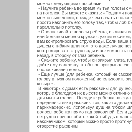
можно следующими способами:
• Научите ребенка во время мытья головы см
на потолок. Вы можете сказать: «Подними по
можно выше» или, прежде чем начать ополас
просто наклонить его голову так, чтобы лоб 
параллельно потолку.
• Ополаскивайте волосы ребенка, выливая в
или большой мерной кружки с узким носиком,
вам контролировать струю воды. Если ваша 
душем с гибким шлангом, это даже лучше поз
контролировать струю воды и возможность на
назад, в сторону от глаз ребенка.
• Скажите ребенку, чтобы он закрыл глаза, и
дайте ему салфетку, чтобы он прикрывал ею 
ополаскивания волос.
• Еще лучше (для ребенка, который не сможе
голову в нужном положении) использовать з
козырек.
В некоторых домах есть раковины для ручной
которые благодаря их высоте можно отлично 
для мытья головы. Посадите ребенка на стул 
передней стенке раковины так, как это делают
парикмахерских. Используя душ на гибком шл
волосы ребенка прямо над раковиной. Если ду
нетрудно приспособить какой–нибудь шланг 
наконечником, который можно просто протяну
отверстие раковины.