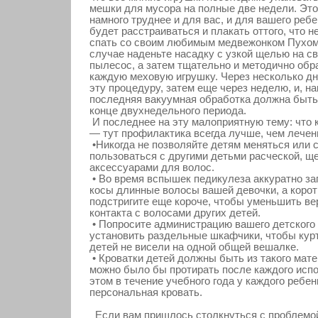
мешки для мусора на полные две недели. Эт
намного труднее и для вас, и для вашего ребе
будет расстраиваться и плакать оттого, что н
спать со своим любимым медвежонком Пухом
случае наденьте насадку с узкой щелью на с
пылесос, а затем тщательно и методично обр
каждую меховую игрушку. Через несколько дн
эту процедуру, затем еще через неделю, и, на
последняя вакуумная обработка должна быть
конце двухнедельного периода.
И последнее на эту малоприятную тему: что 
— тут профилактика всегда лучше, чем лечен
•Никогда не позволяйте детям меняться или 
пользоваться с другими детьми расческой, ще
аксессуарами для волос.
• Во время вспышек педикулеза аккуратно за
косы длинные волосы вашей девочки, а корот
подстригите еще короче, чтобы уменьшить ве
контакта с волосами других детей.
• Попросите администрацию вашего детского
установить раздельные шкафчики, чтобы кур
детей не висели на одной общей вешалке.
• Кроватки детей должны быть из такого мат
можно было бы протирать после каждого испо
этом в течение учебного года у каждого ребе
персональная кровать.
Если вам пришлось столкнуться с прοблемο