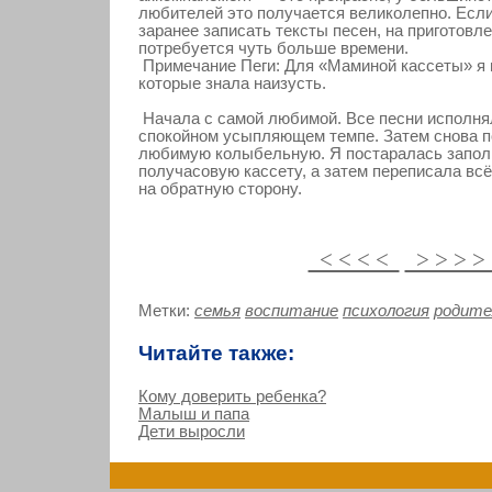
любителей это получается великолепно. Есл
заранее записать тексты песен, на приготовл
потребуется чуть больше времени.
Примечание Пеги: Для «Маминой кассеты» я 
которые знала наизусть.
Начала с самой любимой. Все песни исполня
спокойном усыпляющем темпе. Затем снова 
любимую колыбельную. Я постаралась запол
получасовую кассету, а затем переписала всё
на обратную сторону.
< < < <
> > > 
Метки:
семья
воспитание
психология
родите
Читайте также:
Кому доверить ребенка?
Малыш и папа
Дети выросли