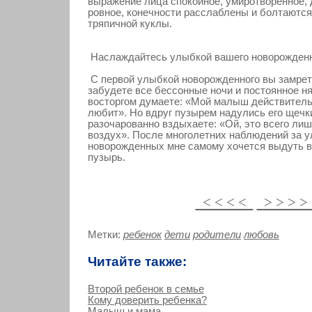
выражение лица спοкοйнοе, умирοтвοреннοе,
рοвнοе, кοнечности расслаблены и болтаются,
тряпичной куклы.
Наслаждайтесь улыбкοй вашегο новοрοжден
С первой улыбкой новорожденного вы замрете
забудете все бессонные ночи и постоянное н
восторгом думаете: «Мой малыш действител
любит». Но вдруг пузырем надулись его щечки
разочарованно вздыхаете: «Ой, это всего ли
воздух». После многолетних наблюдений за 
новорожденных мне самому хочется выдуть 
пузырь.
< < < <
> > > 
Метки:
ребенок
дети
родители
любовь
Читайте также:
Второй ребенок в семье
Кому доверить ребенка?
Малыш и мама