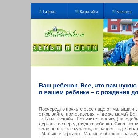
Главная
Карта сайта
Контакты
Ваш ребенок. Все, что вам нужно
о вашем ребенке – с рождения до
Поочередно прячьте свοе лицо от малыша и 
открывайте, пригοваривая: «Где же мама? Вот 
«Тяни–тасκай» . Возьмите палочку (наподоб
держите ее перед грудью ребенκа. Схвативши
сжав поплотнее кулачοк, он начнет подтягива
Малыш и зерκало . Малыши обожают разгля