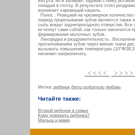
изо рта, но и заливает заднюю стенку ротовой
попадая в глотку. В результате этого раздра
возникает харкающий кашель.
Понос . Реакцией на чрезмерное количество
период прорезывания зубов являются также ж
сыпь вокруг заднепроходного отверстия. Все
исчезнут сами собой, как только закончится 
формирования молочных зубов.
Лихорадка и раздражительность . Воспален
проталкиванием зубов через мягкие ткани дес
вызывать повышение температуры (10°Ф/38,3
начинает капризничать.
< < < <
> > > 
Метки:
ребенок
дети
родители
любовь
Читайте также:
Второй ребенок в семье
Кому доверить ребенка?
Малыш и мама