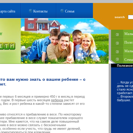
арта сайта
Контакты
Семья
search
Малы
Поле
Малы
Семья
Полезное
что вам нужно знать о вашем ребенке – с
... Когда 
ет.
день не с
стало ясно
сработает.
ие первых 6 месяцев и примерно 450 г в месяц в период
... Второ
 годом. В первые шесть месяцев
ребенок
растет
бабушке.
. Вес и рост ребенка в какой–то степени зависят от его
во относятся к прибавлению в весе. По некоторому
ее прибавление в весе служит показателем хорошего
атери. Мне кажется, что на самом деле повышенный
ению в весе можно связать с бесконечными
 особенно если учесть, что грудь не имеет делений,
 ориентироваться при кормлении.