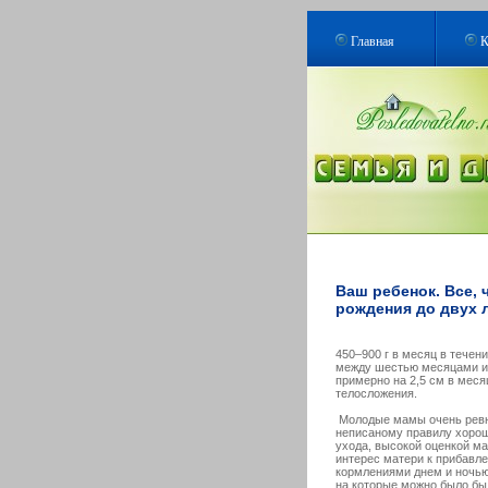
Главная
К
Ваш ребенок. Все, 
рождения до двух л
450–900 г в месяц в течен
между шестью месяцами и
примерно на 2,5 см в месяц
телосложения.
Молодые мамы очень ревни
неписаному правилу хорош
ухода, высокой оценкой м
интерес матери к прибавл
кормлениями днем и ночью,
на которые можно было бы