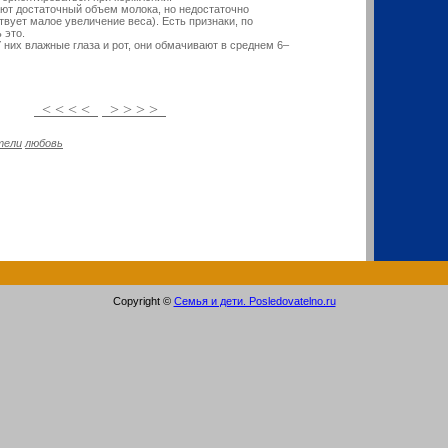
ают достаточный объем молока, но недостаточно
твует малое увеличение веса). Есть признаки, по
 это.
 них влажные глаза и рот, они обмачивают в среднем 6–
< < < <
> > > >
тели
любовь
Copyright ©
Семья и дети. Posledovatelno.ru