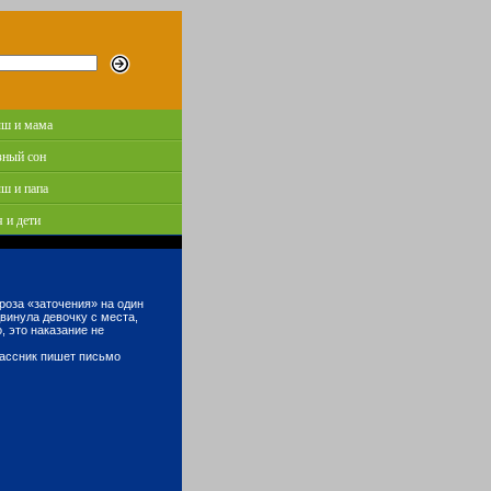
ш и мама
зный сон
ш и папа
 и дети
угроза «заточения» на один
двинула девочку с места,
, это наказание не
классник пишет письмо