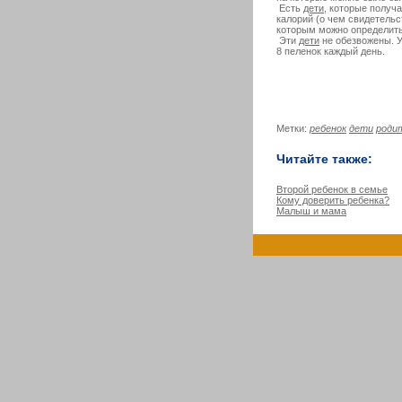
Есть
дети
, которые получ
калорий (о чем свидетельс
которым можно определить
Эти
дети
не обезвожены. У
8 пеленок каждый день.
Метки:
ребенок
дети
роди
Читайте также:
Второй ребенок в семье
Кому доверить ребенка?
Малыш и мама