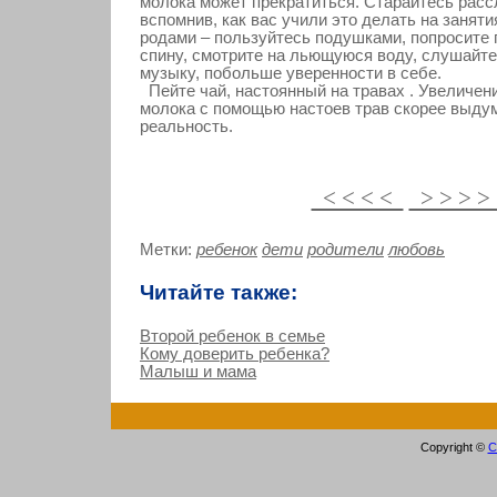
молока может прекратиться. Старайтесь расс
вспомнив, как вас учили это делать на заняти
родами – пользуйтесь подушками, попросите 
спину, смотрите на льющуюся воду, слушайт
музыку, побольше уверенности в себе.
Пейте чай, настоянный на травах . Увеличен
молока с помощью настоев трав скорее выдум
реальность.
< < < <
> > > 
Метки:
ребенок
дети
родители
любовь
Читайте также:
Второй ребенок в семье
Кому доверить ребенка?
Малыш и мама
Copyright ©
С