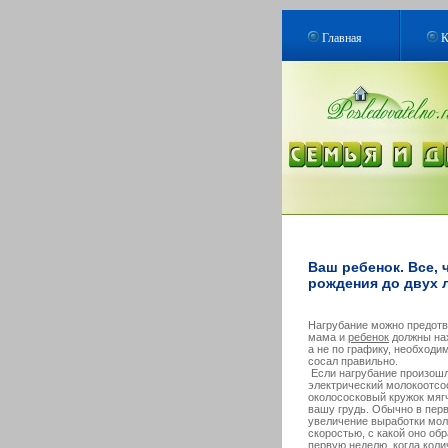
Главная
К
Ваш ребенок. Все, 
рождения до двух л
Нагрубание можно предотвр
мама и
ребенок
должны нах
а не по графику, необходи
сосал правильно.
Если нагрубание произошл
электрический молокоотсос
околососковый кружок мяг
вашу грудь. Обычно в пер
увеличение выработки мол
скоростью, с какой оно об
первую неделю, когда коли