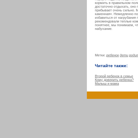
кормить в правильном поло
достаточно отдыхать, оно 
прибывает очень сильно. М
каменная». Немедленно по
избавиться от нагрубания 
рекомендовали теплые комп
понятнее, мы понимаем, чт
набухание.
Метки:
ребенок
дети
роди
Читайте также:
Второй ребенок в семье
Кому доверить ребенка?
Малыш и мама