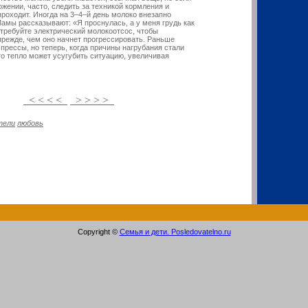
жении, часто, следить за техникой кормления и
проходит. Иногда на 3–4–й день молоко внезапно
амы рассказывают: «Я проснулась, а у меня грудь как
требуйте электрический молокоотсос, чтобы
прежде, чем оно начнет прогрессировать. Раньше
рессы, но теперь, когда причины нагрубания стали
о тепло может усугубить ситуацию, увеличивая
< < < <
> > > >
тели
любовь
Copyright ©
Семья и дети. Posledovatelno.ru