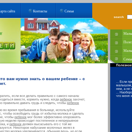
арта сайта
Контакты
Семья
search
Малы
Поле
Малы
Семья
Полезное
что вам нужно знать о вашем ребенке – с
... Если п
ет.
малышом, 
нем, а не 
... Наобор
атить, если все делать правильно с самого начала:
что меня х
одиться вместе, кормить нужно, когда
ребенок
захочет,
мо правильно давать грудь и следить, чтобы
ребенок
о во время пребывания в больнице, используйте
, чтобы освободить грудь от избытка молока и сделать
че, чтобы
ребенок
мог более эффективно опорожнять
вую неделю происходит постепенное и непрерывное
ока, и
ребенок
должен высасывать его с той же
разуется. Некоторое набухание молочных желез в
чество молока увеличивается, обычная вещь, но если