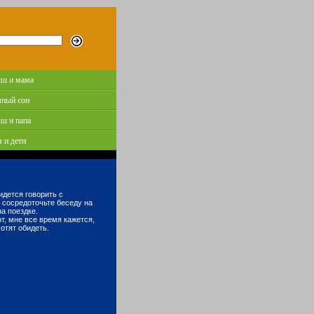
ш и мама
зный сон
ш и папа
 и дети
ридется говорить с
сосредоточьте беседу на
на поездке.
от, мне все время кажется,
отят обидеть.