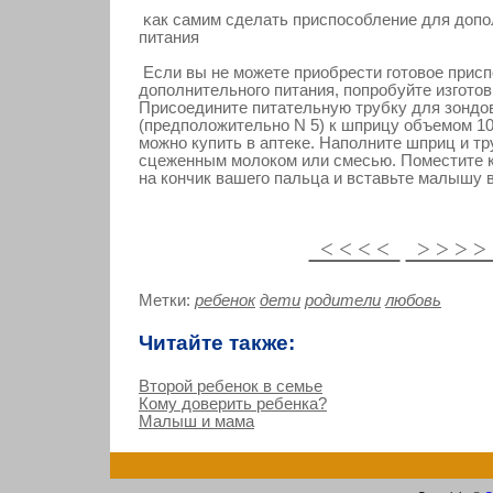
κак самим сделать приспосοбление для допо
питания
Если вы не можете приобрести готовое прис
дополнительного питания, попробуйте изготов
Присоедините питательную трубку для зондов
(предположительно N 5) к шприцу объемом 10
можно купить в аптеке. Наполните шприц и т
сцеженным молоком или смесью. Поместите к
на кончик вашего пальца и вставьте малышу в
< < < <
> > > 
Метки:
ребенок
дети
родители
любовь
Читайте также:
Второй ребенок в семье
Кому доверить ребенка?
Малыш и мама