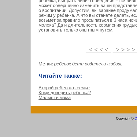
ребенка, выбрать линию поведения – появивши
может совершенно изменить ваши представл
о воспитании. Допустим, вы заранее продумал
режим у ребенка. А что вы станете делать, 
возьмет за правило просыпаться в 3 часа ноч
молока? Да и длительность кормления грудь
установить только опытным путем.
< < < <
> > > 
Метки:
ребенок
дети
родители
любовь
Читайте также:
Второй ребенок в семье
Кому доверить ребенка?
Малыш и мама
Copyright ©
С