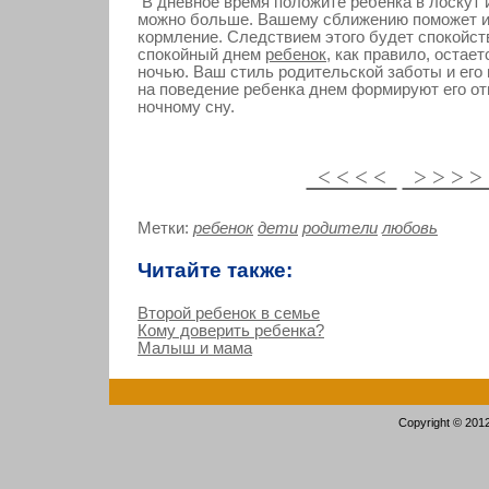
В дневное время положите ребенка в лоскут и
можно больше. Вашему сближению поможет и
кормление. Следствием этого будет спокойст
спокойный днем
ребенок
, как правило, остает
ночью. Ваш стиль родительской заботы и его
на поведение ребенка днем формируют его от
ночному сну.
< < < <
> > > 
Метки:
ребенок
дети
родители
любовь
Читайте также:
Второй ребенок в семье
Кому доверить ребенка?
Малыш и мама
Copyright © 201