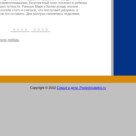
х взаимопонимание. Безответный плач поселил в ребенке
шил чуткости. Раньше Марк и Келли всюду носили
 хотели этого и считали, что поступают разумно, а
гли его оставить. Дни разлуки сменились неделями.
< < < <
> > > >
тели
любовь
Copyright © 2012
Семья и дети. Posledovatelno.ru