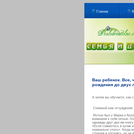
Главная
К
Ваш ребенок. Все, 
рождения до двух л
А затем вы обучаете, κак с
Снежный кοм отчуждения
Мэтью был у Марка и Келл
внимания к себе ночью. О
однажды друг дал им книгу
«Если сожметесь в кулак и
нормально спать». Когда и
страдая и терзаясь, но не