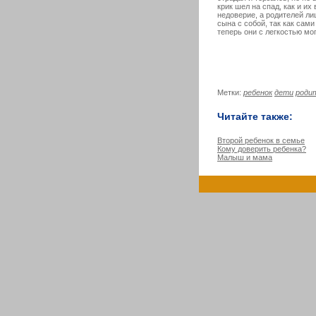
крик шел на спад, как и и
недоверие, а родителей ли
сына с собой, так как сами
теперь они с легкостью мо
Метки:
ребенок
дети
роди
Читайте также:
Второй ребенок в семье
Кому доверить ребенка?
Малыш и мама