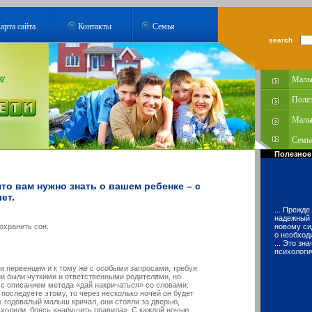
арта сайта
Контакты
Семья
search
Малы
Поле
Малы
Семья
Полезное
что вам нужно знать о вашем ребенке – с
ет.
... Прежд
надежный 
οхранить сοн.
новому си
о необход
... Это зн
психологи
и первенцем и к тому же с особыми запросами, требуя
ни были чуткими и ответственными родителями, но
 с описанием метода «дай накричаться» со словами:
 последуете этому, то через несколько ночей он будет
х годовалый малыш кричал, они стояли за дверью,
 входили, боясь «нарушить правила». С каждой ночью