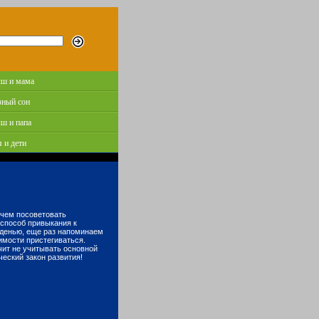
ш и мама
зный сон
ш и папа
 и дети
е чем посоветовать
способ привыкания к
денью, еще раз напоминаем
имости пристегиваться.
ачит не учитывать основной
ческий закон развития!