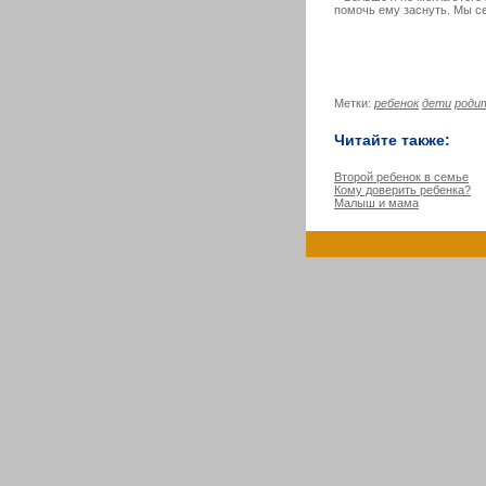
помочь ему заснуть. Мы се
Метки:
ребенок
дети
роди
Читайте также:
Второй ребенок в семье
Кому доверить ребенка?
Малыш и мама