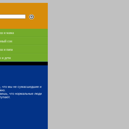
ш и мама
зный сон
ш и папа
 и дети
те, что мы не сумасшедшие и
жно.
итаешь, что нормальные люди
тупают.