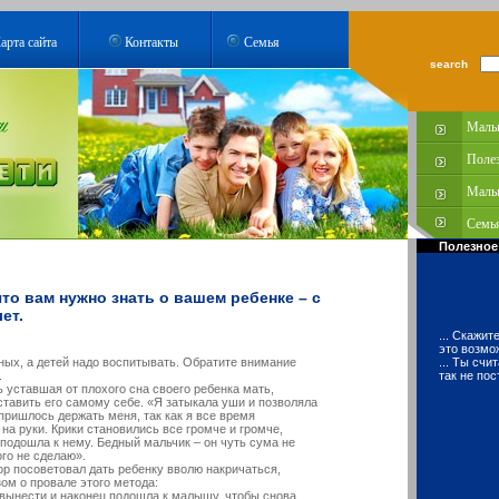
арта сайта
Контакты
Семья
search
Малы
Поле
Малы
Семья
Полезное
что вам нужно знать о вашем ребенке – с
ет.
... Скажи
это возмо
ных, а детей надо воспитывать. Обратите внимание
... Ты сч
.
так не пос
ь уставшая от плохого сна своего ребенка мать,
тавить его самому себе. «Я затыкала уши и позволяла
пришлось держать меня, так как я все время
а руки. Крики становились все громче и громче,
 подошла к нему. Бедный мальчик – он чуть сума не
го не сделаю».
ор посоветовал дать ребенку вволю накричаться,
ом о провале этого метода:
 вынести и наконец подошла к малышу, чтобы снова