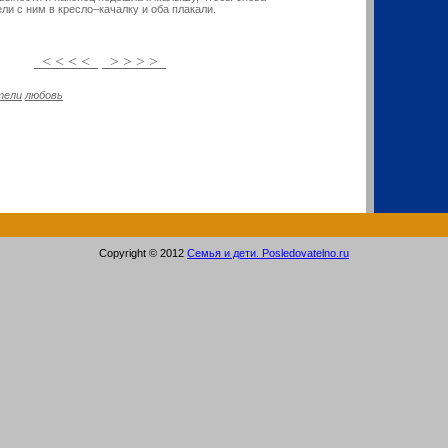
ли с ним в кресло–качалку и оба плакали.
< < < <
> > > >
тели
любовь
Copyright © 2012
Семья и дети. Posledovatelno.ru