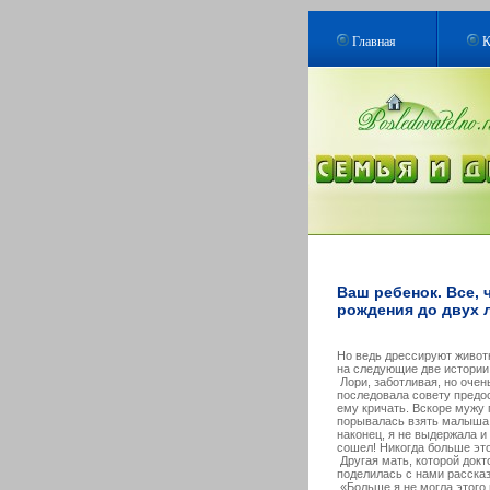
Главная
К
Ваш ребенок. Все, 
рождения до двух л
Но ведь дрессируют живот
на следующие две истории
Лори, заботливая, но очен
последовала совету предос
ему кричать. Вскоре мужу 
порывалась взять малыша н
наконец, я не выдержала и
сошел! Никогда больше это
Другая мать, которой докт
поделилась с нами рассказ
«Больше я не могла этого