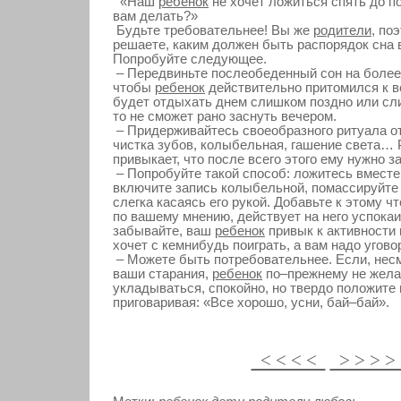
«Наш
ребенок
не хочет ложиться спять до п
вам делать?»
Будьте требовательнее! Вы же
родители
, по
решаете, каким должен быть распорядок сна 
Попробуйте следующее.
– Передвиньте послеобеденный сон на более
чтобы
ребенок
действительно притомился к в
будет отдыхать днем слишком поздно или сл
то не сможет рано заснуть вечером.
– Придерживайтесь своеобразного ритуала от
чистка зубов, колыбельная, гашение света… 
привыкает, что после всего этого ему нужно з
– Попробуйте такой способ: ложитесь вместе
включите запись колыбельной, помассируйт
слегка касаясь его рукой. Добавьте к этому чт
по вашему мнению, действует на него успока
забывайте, ваш
ребенок
привык к активности 
хочет с кемнибудь поиграть, а вам надо уговор
– Можете быть потребовательнее. Если, несм
ваши старания,
ребенок
по–прежнему не жела
укладываться, спокойно, но твердо положите н
приговаривая: «Все хорошо, усни, бай–бай».
< < < <
> > > 