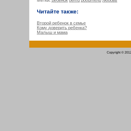
Метки:
ребенок
дети
родители
любовь
Читайте также:
Второй ребенок в семье
Кому доверить ребенка?
Малыш и мама
Copyright © 201