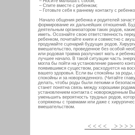
– Носите малыша с собой;
– Спите вместе с ребенком;
– Готовьте себя к раннему контакту с ребенко
Начало общения ребенка и родителей зачаст
формирование их дальнейших отношений. Бу
деятельным организатором таких родов, каки
иметь. Осознайте свою ответственность пер
ребенком, почитайте книги и совместно с аку
продумайте сценарий будущих родов. Хирург
вмешательство, проведенное без особой нео
или родовая травма разлучают мать и ребенк
лучшее начало. В такой ситуации часть энерг
могла бы пойти на установление раннего конт
появившимся существом, расходуется на вос
вашего здоровья. Если вы спокойны за роды,
спокойны и за новорожденного. (Читайте глав
делать, чтобы роды были легкими и безопас
станет понятна связь между хорошими родам
установлением контакта с новорожденным Вы 
уменьшить вероятность трудных родов, котор
сопряжены с травмами или даже с хирургиче
вмешательством.
< < < <
> > > 