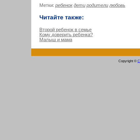
Метки:
ребенок
дети
родители
любовь
Читайте также:
Второй ребенок в семье
Кому доверить ребенка?
Малыш и мама
Copyright ©
С