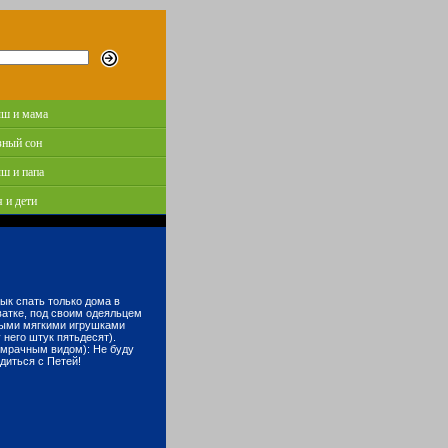
ш и мама
зный сон
ш и папа
 и дети
вык спать только дома в
ватке, под своим одеяльцем
ыми мягкими игрушками
 него штук пятьдесят).
с мрачным видом): Не буду
диться с Петей!