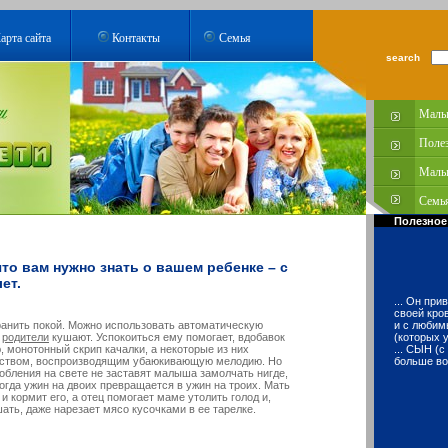
арта сайта
Контакты
Семья
search
Малы
Поле
Малы
Семья
Полезное
что вам нужно знать о вашем ребенке – с
ет.
... Он при
своей кро
ранить покой. Можно использовать автоматическую
и с любим
,
родители
кушают. Успокоиться ему помогает, вдобавок
(которых у
 монотонный скрип качалки, а некоторые из них
... СЫН (
йством, воспроизводящим убаюкивающую мелодию. Но
больше во
обления на свете не заставят малыша замолчать нигде,
Тогда ужин на двоих превращается в ужин на троих. Мать
и кормит его, а отец помогает маме утолить голод и,
ать, даже нарезает мясо кусочками в ее тарелке.