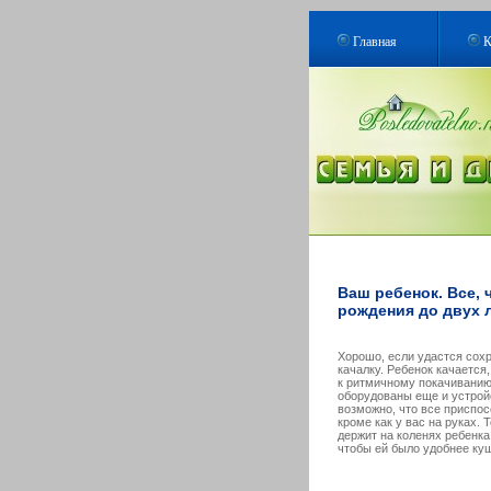
Главная
К
Ваш ребенок. Все, 
рождения до двух л
Хорошо, если удастся сох
качалку. Ребенок качается
к ритмичному покачиванию,
оборудованы еще и устро
возможно, что все приспос
кроме как у вас на руках. 
держит на коленях ребенка 
чтобы ей было удобнее куш