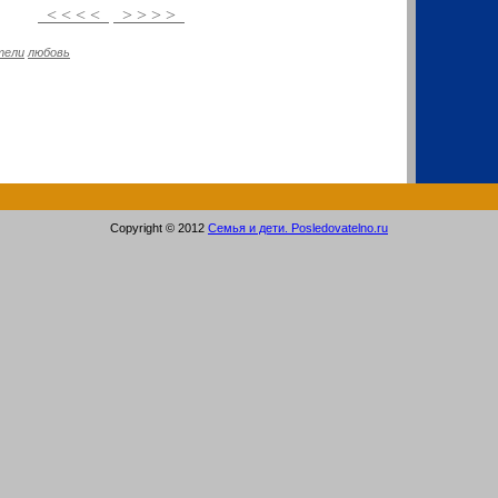
< < < <
> > > >
тели
любовь
Copyright © 2012
Семья и дети. Posledovatelno.ru