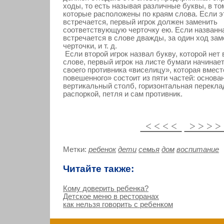
ходы, то есть называя различные буквы, в том
которые расположены по краям слова. Если э
встречается, первый игрок должен заменить
соответствующую черточку ею. Если названн
встречается в слове дважды, за один ход за
черточки, и т. д.
Если второй игрок назвал букву, которой нет 
слове, первый игрок на листе бумаги начинае
своего противника «виселицу», которая вмест
повешенного» состоит из пяти частей: основа
вертикальный столб, горизонтальная перекла
распоркой, петля и сам противник.
< < < <
> > > 
Метки:
ребенок
дети
семья
дом
воспитание
Читайте также:
Кому доверить ребенка?
Детское меню в ресторанах
как нельзя говорить с ребенком