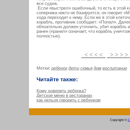
все судна.
Если «выстрел» ошибочный, то есть в этой к
соперника никто не базируется, он говорит «М
хода переходит к нему. Если же в этой клеточ
корабль, противник сообщает: «Попал». Дале
обязательно должен уточнить, убит корабль 
ранен («ранил» означает, что корабль уничтож
полностью).
< < < <
> > > 
Метки:
ребенок
дети
семья
дом
воспитание
Читайте также:
Кому доверить ребенка?
Детское меню в ресторанах
как нельзя говорить с ребенком
Copyright ©
С