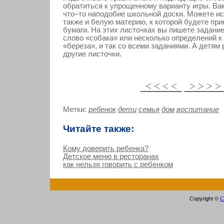
обратиться к упрощенному варианту игры. Ва
что–то наподобие школьной доски. Можете и
также и белую материю, к которой будете пр
бумаги. На этих листочках вы пишете задани
слово «собака» или несколько определений к
«береза», и так со всеми заданиями. А детям
другие листочки.
< < < <
> > > 
Метки:
ребенок
дети
семья
дом
воспитание
Читайте также:
Кому доверить ребенка?
Детское меню в ресторанах
как нельзя говорить с ребенком
Copyright ©
С