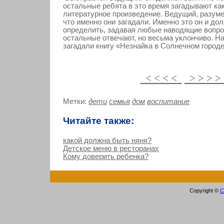
остальные ребята в это время загадывают ка
литературное произведение. Ведущий, разумее
что именно они загадали. Именно это он и до
определить, задавая любые наводящие вопро
остальные отвечают, но весьма уклончиво. На
загадали книгу «Незнайка в Солнечном городе
< < < <
> > > 
Метки:
дети
семья
дом
воспитание
Читайте также:
какой должна быть няня?
Детское меню в ресторанах
Кому доверить ребенка?
Copyright ©
С