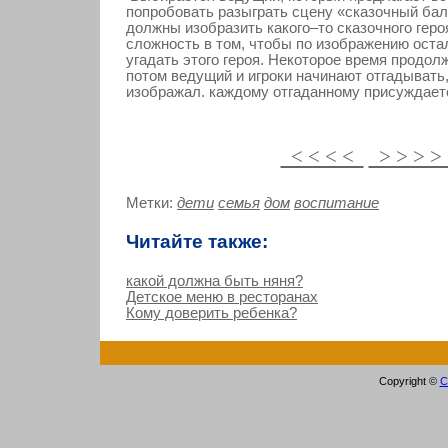
попробовать разыграть сцену «сказочный бал
должны изобразить какого–то сказочного геро
сложность в том, чтобы по изображению оста
угадать этого героя. Некоторое время продол
потом ведущий и игроки начинают отгадывать,
изображал. каждому отгаданному присуждаетс
< < < <
> > > 
Метки:
дети
семья
дом
воспитание
Читайте также:
какой должна быть няня?
Детское меню в ресторанах
Кому доверить ребенка?
Copyright ©
С