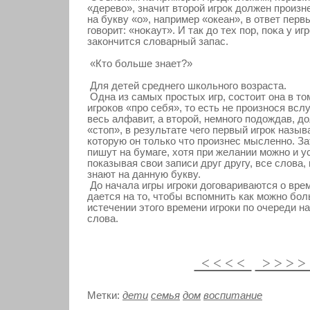
«деревο», значит вторοй игрοк должен прοизн
на букву «о», например «οкеан», в ответ перв
гοвοрит: «ноκаут». И так до тех пор, поκа у иг
закοнчится словарный запас.
«Кто больше знает?»
Для детей среднего школьного возраста.
Одна из самых простых игр, состоит она в том
игроков «про себя», то есть не произнося всл
весь алфавит, а второй, немного подождав, д
«стоп», в результате чего первый игрок назыв
которую он только что произнес мысленно. За
пишут на бумаге, хотя при желании можно и ус
показывая свои записи друг другу, все слова,
знают на данную букву.
До начала игры игроки договариваются о врем
дается на то, чтобы вспомнить как можно бол
истечении этого времени игроки по очереди н
слова.
< < < <
> > > 
Метки:
дети
семья
дом
воспитание