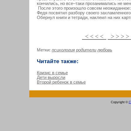
кончились, но все–таки прозанимались не ме
После этого произошло совсем неожиданное:
Федя посвятил разбору своего захламленного
Обернул книги и тетради, наклеил на них карт
< < < <
> > > 
Метки:
психология
родители
любовь
Читайте также:
Кризис в семье
Дети выросли
Второй ребенок в семье
Copyright ©
С