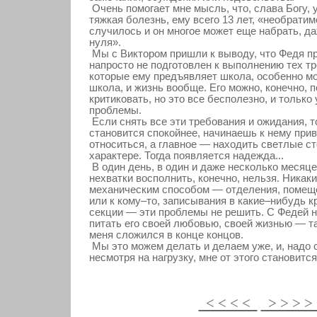
Очень помогает мне мысль, что, слава Богу, 
тяжкая болезнь, ему всего 13 лет, «необратим
случилось и он многое может еще набрать, да
нуля».
Мы с Виктором пришли к выводу, что Федя п
напросто не подготовлен к выполнению тех т
которые ему предъявляет школа, особенно м
школа, и жизнь вообще. Его можно, конечно, п
критиковать, но это все бесполезно, и только 
проблемы.
Если снять все эти требования и ожидания, т
становится спокойнее, начинаешь к нему при
относиться, а главное — находить светлые ст
характере. Тогда появляется надежда...
В один день, в один и даже несколько месяце
нехватки восполнить, конечно, нельзя. Никак
механическим способом — отделения, помещ
или к кому–то, записывания в какие–нибудь к
секции — эти проблемы не решить. С Федей н
питать его своей любовью, своей жизнью — т
меня сложился в конце концов.
Мы это можем делать и делаем уже, и, надо с
несмотря на нагрузку, мне от этого становитс
< < < <
> > > 