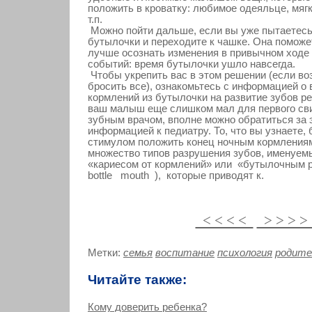
положить в кроватку: любимое одеяльце, мягк
т.п.
Можно пойти дальше, если вы уже пытаетесь
бутылочки и переходите к чашке. Она помож
лучше осознать изменения в привычном ходе
событий: время бутылочки ушло навсегда.
Чтобы укрепить вас в этом решении (если во
бросить все), ознакомьтесь с информацией о
кормлений из бутылочки на развитие зубов ре
ваш малыш еще слишком мал для первого св
зубным врачом, вполне можно обратиться за 
информацией к педиатру. То, что вы узнаете,
стимулом положить конец ночным кормления
множество типов разрушения зубов, именуем
«кариесом от кормлений» или «бутылочным 
bottle mouth ), которые приводят к.
< < < <
> > > 
Метки:
семья
воспитание
психология
родите
Читайте также:
Кому доверить ребенка?