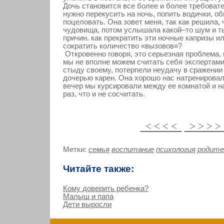
Дочь становится все более и более требовате
нужно перекусить на ночь, попить водички, об
поцеловать. Она зовет меня, так как решила, 
чудовища, потом услышала какой–то шум и т
причин. как прекратить эти ночные капризы и
сократить количество «вызовов»?
Откровенно говоря, это серьезная проблема, 
мы не вполне можем считать себя экспертами,
стыду своему, потерпели неудачу в сражении
дочерью карен. Она хорошо нас натренирова
вечер мы курсировали между ее комнатой и н
раз, что и не сосчитать.
< < < <
> > > 
Метки:
семья
воспитание
психология
родите
Читайте также:
Кому доверить ребенка?
Малыш и папа
Дети выросли