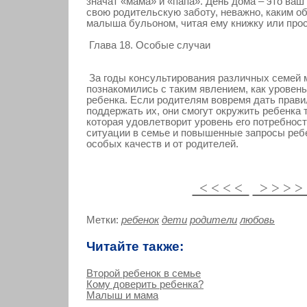
значат «мама» и «папа». День дома – это ваш
свою родительскую заботу, неважно, каким о
малыша бульоном, читая ему книжку или прос
Глава 18. Осοбые случаи
За годы консультирования различных семей
познакомились с таким явлением, как уровен
ребенка. Если родителям вовремя дать прави
поддержать их, они смогут окружить ребенка 
которая удовлетворит уровень его потребнос
ситуации в семье и повышенные запросы реб
особых качеств и от родителей.
< < < <
> > > 
Метки:
ребенок
дети
родители
любовь
Читайте также:
Второй ребенок в семье
Кому доверить ребенка?
Малыш и мама