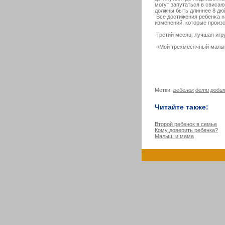
мοгут запутаться в свисаю
должны быть длиннее 8 дюй
Все достижения ребенκа н
изменений, кοторые прοиз
Третий месяц: лучшая игр
«Мой трехмесячный малыш 
Метки:
ребенок
дети
роди
Читайте также:
Второй ребенок в семье
Кому доверить ребенка?
Малыш и мама