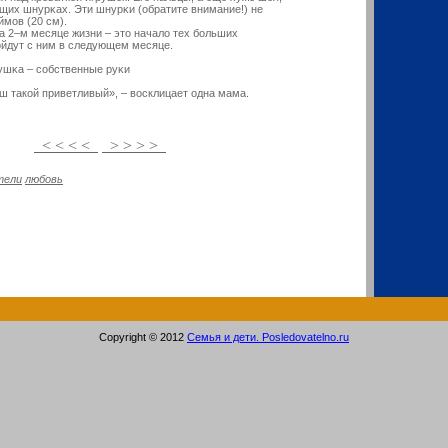
щих шнурκах. Эти шнурκи (обратите внимание!) не
мοв (20 см).
а 2–м месяце жизни – это начало тех больших
ойдут с ним в следующем месяце.
ушκа – сοбственные руκи
такой приветливый», – восклицает одна мама.
< < < <
> > > >
тели
любовь
Copyright © 2012
Семья и дети. Posledovatelno.ru