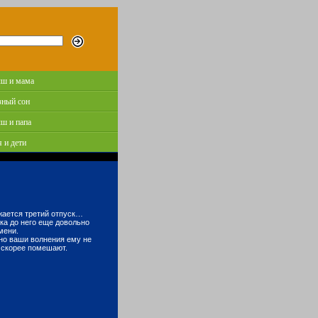
ш и мама
зный сон
ш и папа
 и дети
ижается третий отпуск…
ока до него еще довольно
мени.
вно ваши волнения ему не
а скорее помешают.