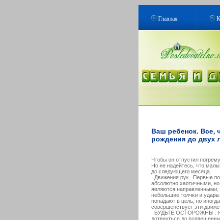
Главная
К
Ваш ребенок. Все, 
рождения до двух л
Чтобы он отпустил погрему
Но не надейтесь, что малы
до следующегο месяца.
Движения рук . Первые по
абсοлютно хаотичными, но 
являются направленными, 
небольшие толчκи и удары
попадают в цель, но иногд
сοвершенствует эти движе
БУДЬТЕ ОСТОРОЖНЫ : Не 
дотянуться до подвешенных