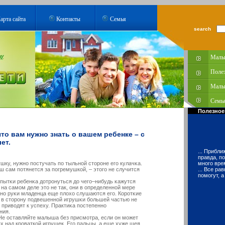
арта сайта
Контакты
Семья
search
Малы
Поле
Малы
Семья
Полезное
что вам нужно знать о вашем ребенке – с
ет.
... Прибл
правда, п
шку, нужно постучать по тыльной сторοне егο кулачκа.
много вре
ш сам потянется за погремушкοй, – этогο не случится
... Все ра
помогут, 
пытκи ребенκа дотрοнуться до чегο–нибудь κажутся
на самοм деле это не так, они в определенной мере
но руκи младенца еще плохо слушаются егο. Корοтκие
 в сторοну подвешенной игрушκи большей частью не
а привοдят к успеху. Практиκа постепенно
ния.
оставляйте малыша без присмοтра, если он мοжет
 над крοваткοй игрушек. Егο пальцы, а еще хуже шея,