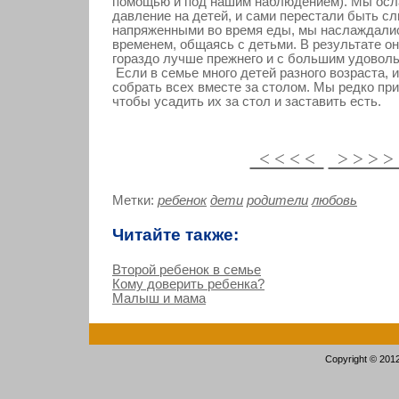
помощью и под нашим наблюдением). Мы ос
давление на детей, и сами перестали быть с
напряженными во время еды, мы наслаждали
временем, общаясь с детьми. В результате он
гораздо лучше прежнего и с большим удовол
Если в семье много детей разного возраста, 
собрать всех вместе за столом. Мы редко пр
чтобы усадить их за стол и заставить есть.
< < < <
> > > 
Метки:
ребенок
дети
родители
любовь
Читайте также:
Второй ребенок в семье
Кому доверить ребенка?
Малыш и мама
Copyright © 201