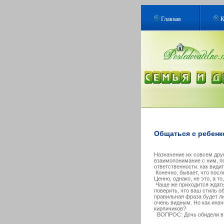
Главная
К
Общаться с ребенк
Назначение их совсем друг
взаимопонимание с ним, п
ответственности. как видит
Конечно, бывает, что пос
Ценно, однако, не это, а т
Чаще же приходится ждать
поверить, что ваш стиль о
правильная фраза будет л
очень видным. Но как инач
кирпичиков?
ВОПРОС: Дочь обидели в ш