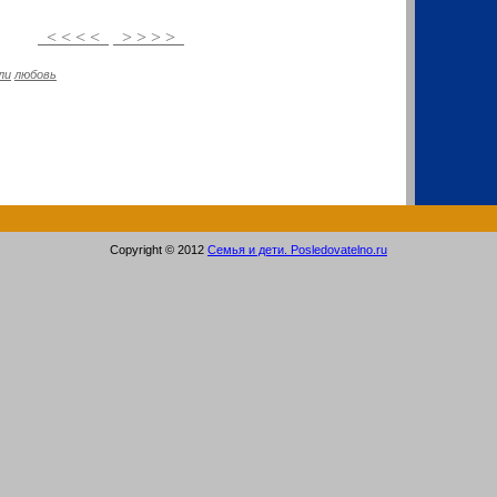
< < < <
> > > >
ли
любовь
Copyright © 2012
Семья и дети. Posledovatelno.ru