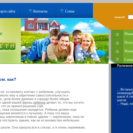
арта сайта
Контакты
Семья
search
Малы
Поле
Малы
Семья
Полезное
ом. как?
... Встан
ое: установить контакт с ребенком, улучшить
скомандуй
омочь ему в обретении самостоятельности и
шага! А т
е, цели более далекие и гораздо более общие.
шагов.
ле одной вашей фразы
ребенок
делает то, что вы хотите.
... Надо, 
о, что он принял решение сам.
, пока отношения наладятся. Ребенок должен еще
бщения меняется к лучшему. А пока что ваша
ишь кирпичиком в новом здании — кирпичиком, пока не
е построить здание, как не из множества небольших
коле. Она пришла вся в слезах, и я очень переживаю.