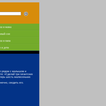
ш и мама
зный сон
ш и папа
 и дети
ьте рядом с малышом и
те: «Сделай три гигантских
еперь шесть малюсеньких
конечно, сводить его.