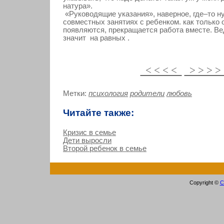
натура».
«Руководящие указания», наверное, где–то ну
совместных занятиях с ребенком. как только 
появляются, прекращается работа вместе. В
значит на равных .
< < < <
> > > 
Метки:
психология
родители
любовь
Читайте также:
Кризис в семье
Дети выросли
Второй ребенок в семье
Copyright ©
С