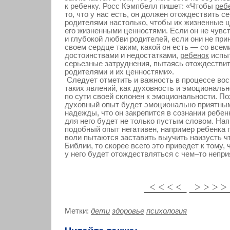
к ребенку. Росс Кэмпбелл пишет: «Чтобы
реб
то, что у нас есть, он должен отождествить с
родителями настолько, чтобы их жизненные ц
его жизненными ценностями. Если он не чувс
и глубокой любви родителей, если они не при
своем сердце таким, какой он есть — со всем
достоинствами и недостатками,
ребенок
испы
серьезные затруднения, пытаясь отождествит
родителями и их ценностями».
Следует отметить и важность в процессе вос
таких явлений, как духовность и эмоциональн
по сути своей склонен к эмоциональности. По
духовный опыт будет эмоционально приятным
надежды, что он закрепится в сознании ребен
для него будет не только пустым словом. Нап
подобный опыт негативен, например ребенка 
воли пытаются заставить выучить наизусть ч
Библии, то скорее всего это приведет к тому,
у него будет отождествляться с чем–то непр
< < < <
> > > 
Метки:
дети
здоровье
психология