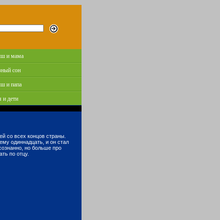
ш и мама
зный сон
ш и папа
 и дети
лей со всех концов страны.
 ему одиннадцать, и он стал
осознанно, но больше про
ать по отцу.