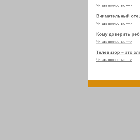
Читать полностью ––>
Внимательный отец
Читать полностью ––>
Кому доверить реб
Читать полностью ––>
Телевизор – это зл
Читать полностью ––>