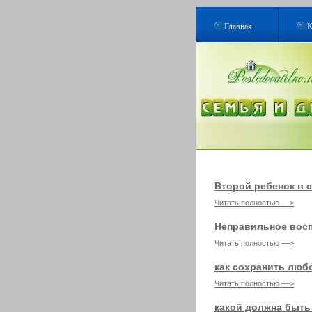
Главная
К
Второй ребенок в 
Читать полностью ––>
Неправильное восп
Читать полностью ––>
как сохранить люб
Читать полностью ––>
какой должна быть