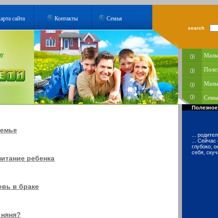
арта сайта
Контакты
Семья
search
Малы
Поле
Малы
Семья
Полезное
семье
... родите
... Сейчас
глубоко, 
себя, скуч
итание ребенка
овь в браке
 няня?