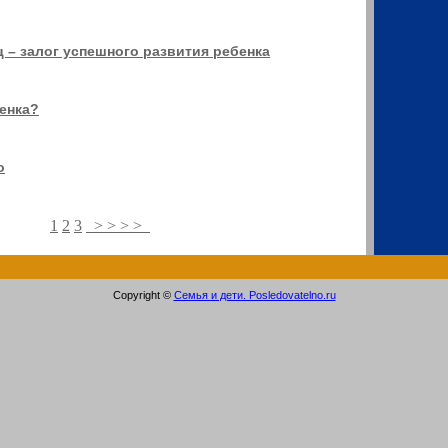
 – залог успешного развития ребенка
енка?
о
1
2
3
> > > >
Copyright ©
Семья и дети. Posledovatelno.ru