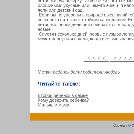
ветрянки. На поверку такие точки часто оказ
блошиными укусами или чем–то еще, и я напр
ясли или детский сад.
Если вы не уверены в природе высыпаний, о
несколько пятнышек стойким карандашом. Ес
ветрянка, через день они превратятся в волды
новые.
Спустя несколько дней, первые пузыри лопну
может вернуться в ясли, когда все высыпания
< < < <
> > > 
Метки:
ребенок
дети
родители
любовь
Читайте также:
Второй ребенок в семье
Кому доверить ребенка?
Малыш и мама
Copyright ©
С