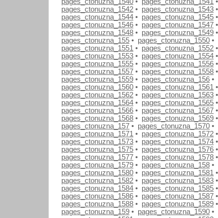
pages_ctonuzna_1540
•
pages_ctonuzna_1541
pages_ctonuzna_1542
•
pages_ctonuzna_1543
pages_ctonuzna_1544
•
pages_ctonuzna_1545
pages_ctonuzna_1546
•
pages_ctonuzna_1547
pages_ctonuzna_1548
•
pages_ctonuzna_1549
pages_ctonuzna_155
•
pages_ctonuzna_1550
•
pages_ctonuzna_1551
•
pages_ctonuzna_1552
pages_ctonuzna_1553
•
pages_ctonuzna_1554
pages_ctonuzna_1555
•
pages_ctonuzna_1556
pages_ctonuzna_1557
•
pages_ctonuzna_1558
pages_ctonuzna_1559
•
pages_ctonuzna_156
•
pages_ctonuzna_1560
•
pages_ctonuzna_1561
pages_ctonuzna_1562
•
pages_ctonuzna_1563
pages_ctonuzna_1564
•
pages_ctonuzna_1565
pages_ctonuzna_1566
•
pages_ctonuzna_1567
pages_ctonuzna_1568
•
pages_ctonuzna_1569
pages_ctonuzna_157
•
pages_ctonuzna_1570
•
pages_ctonuzna_1571
•
pages_ctonuzna_1572
pages_ctonuzna_1573
•
pages_ctonuzna_1574
pages_ctonuzna_1575
•
pages_ctonuzna_1576
pages_ctonuzna_1577
•
pages_ctonuzna_1578
pages_ctonuzna_1579
•
pages_ctonuzna_158
•
pages_ctonuzna_1580
•
pages_ctonuzna_1581
pages_ctonuzna_1582
•
pages_ctonuzna_1583
pages_ctonuzna_1584
•
pages_ctonuzna_1585
pages_ctonuzna_1586
•
pages_ctonuzna_1587
pages_ctonuzna_1588
•
pages_ctonuzna_1589
pages_ctonuzna_159
•
pages_ctonuzna_1590
•