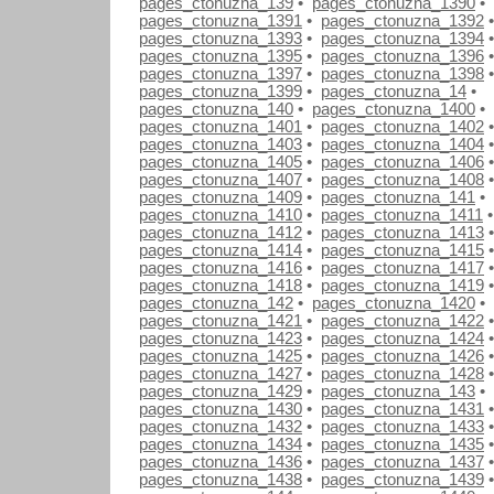
pages_ctonuzna_139
•
pages_ctonuzna_1390
•
pages_ctonuzna_1391
•
pages_ctonuzna_1392
pages_ctonuzna_1393
•
pages_ctonuzna_1394
pages_ctonuzna_1395
•
pages_ctonuzna_1396
pages_ctonuzna_1397
•
pages_ctonuzna_1398
pages_ctonuzna_1399
•
pages_ctonuzna_14
•
pages_ctonuzna_140
•
pages_ctonuzna_1400
•
pages_ctonuzna_1401
•
pages_ctonuzna_1402
pages_ctonuzna_1403
•
pages_ctonuzna_1404
pages_ctonuzna_1405
•
pages_ctonuzna_1406
pages_ctonuzna_1407
•
pages_ctonuzna_1408
pages_ctonuzna_1409
•
pages_ctonuzna_141
•
pages_ctonuzna_1410
•
pages_ctonuzna_1411
pages_ctonuzna_1412
•
pages_ctonuzna_1413
pages_ctonuzna_1414
•
pages_ctonuzna_1415
pages_ctonuzna_1416
•
pages_ctonuzna_1417
pages_ctonuzna_1418
•
pages_ctonuzna_1419
pages_ctonuzna_142
•
pages_ctonuzna_1420
•
pages_ctonuzna_1421
•
pages_ctonuzna_1422
pages_ctonuzna_1423
•
pages_ctonuzna_1424
pages_ctonuzna_1425
•
pages_ctonuzna_1426
pages_ctonuzna_1427
•
pages_ctonuzna_1428
pages_ctonuzna_1429
•
pages_ctonuzna_143
•
pages_ctonuzna_1430
•
pages_ctonuzna_1431
pages_ctonuzna_1432
•
pages_ctonuzna_1433
pages_ctonuzna_1434
•
pages_ctonuzna_1435
pages_ctonuzna_1436
•
pages_ctonuzna_1437
pages_ctonuzna_1438
•
pages_ctonuzna_1439