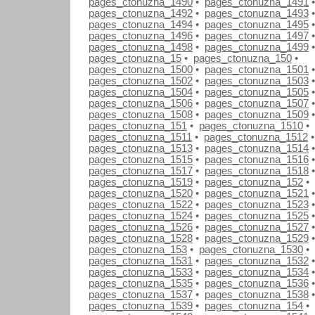
pages_ctonuzna_1490
•
pages_ctonuzna_1491
pages_ctonuzna_1492
•
pages_ctonuzna_1493
pages_ctonuzna_1494
•
pages_ctonuzna_1495
pages_ctonuzna_1496
•
pages_ctonuzna_1497
pages_ctonuzna_1498
•
pages_ctonuzna_1499
pages_ctonuzna_15
•
pages_ctonuzna_150
•
pages_ctonuzna_1500
•
pages_ctonuzna_1501
pages_ctonuzna_1502
•
pages_ctonuzna_1503
pages_ctonuzna_1504
•
pages_ctonuzna_1505
pages_ctonuzna_1506
•
pages_ctonuzna_1507
pages_ctonuzna_1508
•
pages_ctonuzna_1509
pages_ctonuzna_151
•
pages_ctonuzna_1510
•
pages_ctonuzna_1511
•
pages_ctonuzna_1512
pages_ctonuzna_1513
•
pages_ctonuzna_1514
pages_ctonuzna_1515
•
pages_ctonuzna_1516
pages_ctonuzna_1517
•
pages_ctonuzna_1518
pages_ctonuzna_1519
•
pages_ctonuzna_152
•
pages_ctonuzna_1520
•
pages_ctonuzna_1521
pages_ctonuzna_1522
•
pages_ctonuzna_1523
pages_ctonuzna_1524
•
pages_ctonuzna_1525
pages_ctonuzna_1526
•
pages_ctonuzna_1527
pages_ctonuzna_1528
•
pages_ctonuzna_1529
pages_ctonuzna_153
•
pages_ctonuzna_1530
•
pages_ctonuzna_1531
•
pages_ctonuzna_1532
pages_ctonuzna_1533
•
pages_ctonuzna_1534
pages_ctonuzna_1535
•
pages_ctonuzna_1536
pages_ctonuzna_1537
•
pages_ctonuzna_1538
pages_ctonuzna_1539
•
pages_ctonuzna_154
•