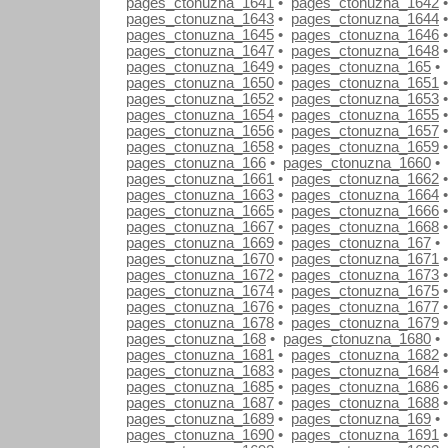
pages_ctonuzna_1641
•
pages_ctonuzna_1642
pages_ctonuzna_1643
•
pages_ctonuzna_1644
pages_ctonuzna_1645
•
pages_ctonuzna_1646
pages_ctonuzna_1647
•
pages_ctonuzna_1648
pages_ctonuzna_1649
•
pages_ctonuzna_165
•
pages_ctonuzna_1650
•
pages_ctonuzna_1651
pages_ctonuzna_1652
•
pages_ctonuzna_1653
pages_ctonuzna_1654
•
pages_ctonuzna_1655
pages_ctonuzna_1656
•
pages_ctonuzna_1657
pages_ctonuzna_1658
•
pages_ctonuzna_1659
pages_ctonuzna_166
•
pages_ctonuzna_1660
•
pages_ctonuzna_1661
•
pages_ctonuzna_1662
pages_ctonuzna_1663
•
pages_ctonuzna_1664
pages_ctonuzna_1665
•
pages_ctonuzna_1666
pages_ctonuzna_1667
•
pages_ctonuzna_1668
pages_ctonuzna_1669
•
pages_ctonuzna_167
•
pages_ctonuzna_1670
•
pages_ctonuzna_1671
pages_ctonuzna_1672
•
pages_ctonuzna_1673
pages_ctonuzna_1674
•
pages_ctonuzna_1675
pages_ctonuzna_1676
•
pages_ctonuzna_1677
pages_ctonuzna_1678
•
pages_ctonuzna_1679
pages_ctonuzna_168
•
pages_ctonuzna_1680
•
pages_ctonuzna_1681
•
pages_ctonuzna_1682
pages_ctonuzna_1683
•
pages_ctonuzna_1684
pages_ctonuzna_1685
•
pages_ctonuzna_1686
pages_ctonuzna_1687
•
pages_ctonuzna_1688
pages_ctonuzna_1689
•
pages_ctonuzna_169
•
pages_ctonuzna_1690
•
pages_ctonuzna_1691