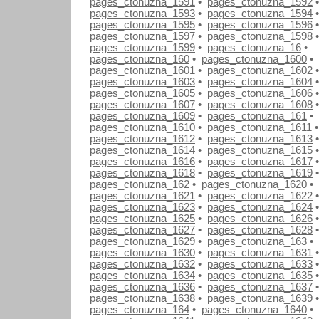
pages_ctonuzna_1591
•
pages_ctonuzna_1592
pages_ctonuzna_1593
•
pages_ctonuzna_1594
pages_ctonuzna_1595
•
pages_ctonuzna_1596
pages_ctonuzna_1597
•
pages_ctonuzna_1598
pages_ctonuzna_1599
•
pages_ctonuzna_16
•
pages_ctonuzna_160
•
pages_ctonuzna_1600
•
pages_ctonuzna_1601
•
pages_ctonuzna_1602
pages_ctonuzna_1603
•
pages_ctonuzna_1604
pages_ctonuzna_1605
•
pages_ctonuzna_1606
pages_ctonuzna_1607
•
pages_ctonuzna_1608
pages_ctonuzna_1609
•
pages_ctonuzna_161
•
pages_ctonuzna_1610
•
pages_ctonuzna_1611
pages_ctonuzna_1612
•
pages_ctonuzna_1613
pages_ctonuzna_1614
•
pages_ctonuzna_1615
pages_ctonuzna_1616
•
pages_ctonuzna_1617
pages_ctonuzna_1618
•
pages_ctonuzna_1619
pages_ctonuzna_162
•
pages_ctonuzna_1620
•
pages_ctonuzna_1621
•
pages_ctonuzna_1622
pages_ctonuzna_1623
•
pages_ctonuzna_1624
pages_ctonuzna_1625
•
pages_ctonuzna_1626
pages_ctonuzna_1627
•
pages_ctonuzna_1628
pages_ctonuzna_1629
•
pages_ctonuzna_163
•
pages_ctonuzna_1630
•
pages_ctonuzna_1631
pages_ctonuzna_1632
•
pages_ctonuzna_1633
pages_ctonuzna_1634
•
pages_ctonuzna_1635
pages_ctonuzna_1636
•
pages_ctonuzna_1637
pages_ctonuzna_1638
•
pages_ctonuzna_1639
pages_ctonuzna_164
•
pages_ctonuzna_1640
•