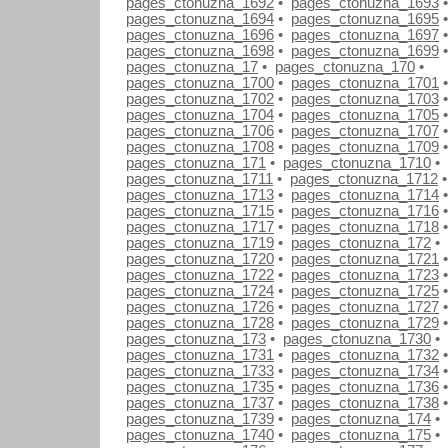
pages_ctonuzna_1692
•
pages_ctonuzna_1693
pages_ctonuzna_1694
•
pages_ctonuzna_1695
pages_ctonuzna_1696
•
pages_ctonuzna_1697
pages_ctonuzna_1698
•
pages_ctonuzna_1699
pages_ctonuzna_17
•
pages_ctonuzna_170
•
pages_ctonuzna_1700
•
pages_ctonuzna_1701
pages_ctonuzna_1702
•
pages_ctonuzna_1703
pages_ctonuzna_1704
•
pages_ctonuzna_1705
pages_ctonuzna_1706
•
pages_ctonuzna_1707
pages_ctonuzna_1708
•
pages_ctonuzna_1709
pages_ctonuzna_171
•
pages_ctonuzna_1710
•
pages_ctonuzna_1711
•
pages_ctonuzna_1712
pages_ctonuzna_1713
•
pages_ctonuzna_1714
pages_ctonuzna_1715
•
pages_ctonuzna_1716
pages_ctonuzna_1717
•
pages_ctonuzna_1718
pages_ctonuzna_1719
•
pages_ctonuzna_172
•
pages_ctonuzna_1720
•
pages_ctonuzna_1721
pages_ctonuzna_1722
•
pages_ctonuzna_1723
pages_ctonuzna_1724
•
pages_ctonuzna_1725
pages_ctonuzna_1726
•
pages_ctonuzna_1727
pages_ctonuzna_1728
•
pages_ctonuzna_1729
pages_ctonuzna_173
•
pages_ctonuzna_1730
•
pages_ctonuzna_1731
•
pages_ctonuzna_1732
pages_ctonuzna_1733
•
pages_ctonuzna_1734
pages_ctonuzna_1735
•
pages_ctonuzna_1736
pages_ctonuzna_1737
•
pages_ctonuzna_1738
pages_ctonuzna_1739
•
pages_ctonuzna_174
•
pages_ctonuzna_1740
•
pages_ctonuzna_175
•